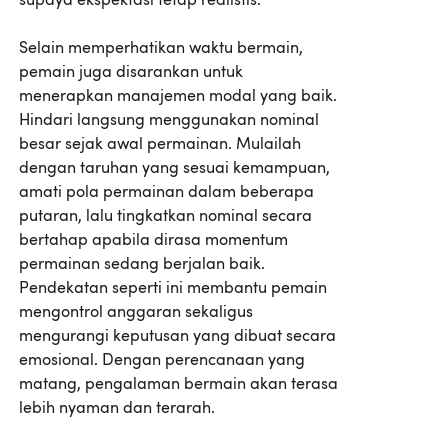
Selain memperhatikan waktu bermain,
pemain juga disarankan untuk
menerapkan manajemen modal yang baik.
Hindari langsung menggunakan nominal
besar sejak awal permainan. Mulailah
dengan taruhan yang sesuai kemampuan,
amati pola permainan dalam beberapa
putaran, lalu tingkatkan nominal secara
bertahap apabila dirasa momentum
permainan sedang berjalan baik.
Pendekatan seperti ini membantu pemain
mengontrol anggaran sekaligus
mengurangi keputusan yang dibuat secara
emosional. Dengan perencanaan yang
matang, pengalaman bermain akan terasa
lebih nyaman dan terarah.