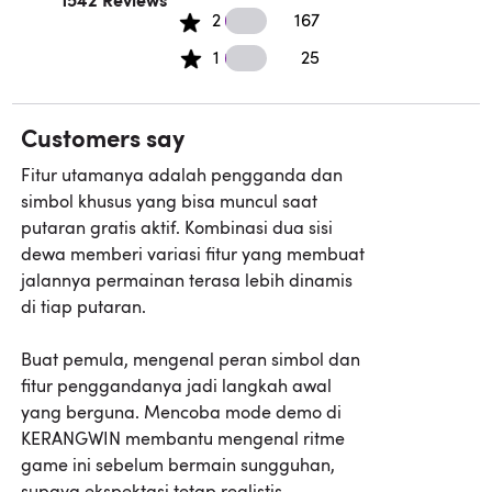
167 2 star reviews
2
167
25 1 star reviews
1
25
Customers say
Fitur utamanya adalah pengganda dan
simbol khusus yang bisa muncul saat
putaran gratis aktif. Kombinasi dua sisi
dewa memberi variasi fitur yang membuat
jalannya permainan terasa lebih dinamis
di tiap putaran.
Buat pemula, mengenal peran simbol dan
fitur penggandanya jadi langkah awal
yang berguna. Mencoba mode demo di
KERANGWIN membantu mengenal ritme
game ini sebelum bermain sungguhan,
supaya ekspektasi tetap realistis.