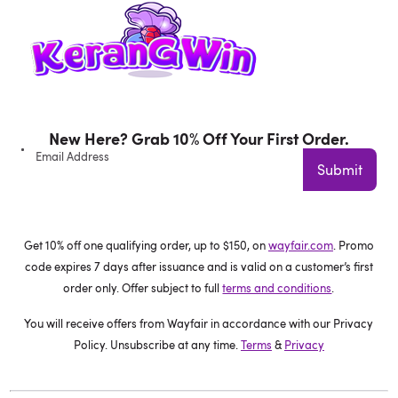
New Here? Grab 10% Off Your First Order.
Email Address
Submit
Get 10% off one qualifying order, up to $150, on
wayfair.com
. Promo
code expires 7 days after issuance and is valid on a customer’s first
order only. Offer subject to full
terms and conditions
.
You will receive offers from Wayfair in accordance with our Privacy
Policy. Unsubscribe at any time.
Terms
&
Privacy