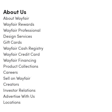
About Us
About Wayfair
Wayfair Rewards
Wayfair Professional
Design Services
Gift Cards
Wayfair Cash Registry
Wayfair Credit Card
Wayfair Financing
Product Collections
Careers
Sell on Wayfair
Creators
Investor Relations
Advertise With Us
Locations