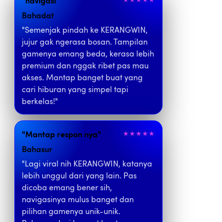
Bahadat
"Semenjak pindah ke KERANGWIN,
jujur gak ngerasa bosan. Tampilan
gamenya emang beda, kerasa lebih
premium dan nggak ribet pas mau
akses. Mantap banget buat yang
cari hiburan yang simpel tapi
berkelas!"
"Mantap respon nya"
★★★★★
Bahasur
"Lagi viral nih KERANGWIN, katanya
lebih unggul dari yang lain. Pas
dicoba emang bener sih,
navigasinya mulus banget dan
pilihan gamenya unik-unik.