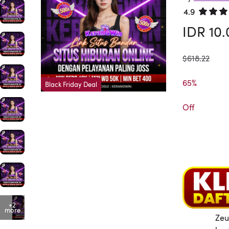
Dengan
4.9
Rated 4.
Ragam
IDR 10
Slot777
Sensasi
Dengan
Game
Ragam
Unik
was
$618.22
Slot777
Sensasi
Dan
Dengan
Game
Berkelas
65%

Black Friday Deal
Ragam
Unik
2x
Slot777
Sensasi
src="https://meubelkayumurah.pics/wp-
Dan
Off
Dengan
Game
Berkelas
content/uploads/2026/03/kerangwin-
Ragam
Unik
banner2-
2x
Slot777
Sensasi
Dan
src="https://meubelkayumurah.pics/wp-
1.jpg"
Dengan
Game
Berkelas
content/uploads/2026/03/kerangwin-
data-
Ragam
Unik
src="https://meubelkayumurah.pics/wp-
banner2-
hb-
Slot777
Sensasi
Dan
content/uploads/2026/03/kerangwin-
id="FixedImage"
1.jpg"
Dengan
Game
Berkelas
banner2-
class=""
data-
Ragam
Unik
src="https://meubelkayumurah.pics/wp-
1.jpg"
style="width:
hb-
Slot777
Sensasi
Dan
content/uploads/2026/03/kerangwin-
data-
id="FixedImage"
48px;
+2
Dengan
Game
Berkelas
banner2-
hb-
more
class=""
height:
Zeu
Ragam
Unik
src="https://meubelkayumurah.pics/wp-
1.jpg"
id="FixedImage"
style="width:
48px"