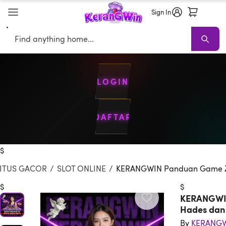
Sign In
Search
LOGIN
DAFTAR
KERANGWIN Singapore
Keluaran data SGP
Live Draw SGP
So
$
ITUS GACOR
/
SLOT ONLINE
/
KERANGWIN Panduan Game Ze
$
$
KERANGWIN
Hades dan 
By
KERANG
Slot777